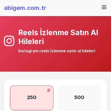
abigem.com.tr
Reels İzlenme Satın Al
Hileleri
Instagram reels İzlenme satın al
hileleri
250
500