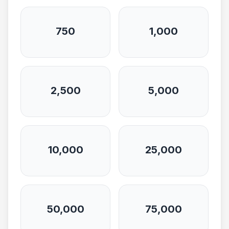
750
1,000
2,500
5,000
10,000
25,000
50,000
75,000