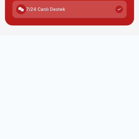
7/24 Canlı Destek