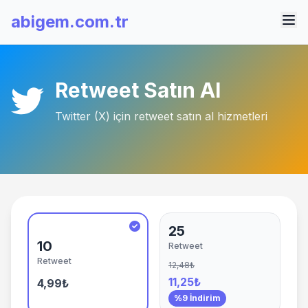
abigem.com.tr
Retweet Satın Al
Twitter (X) için retweet satın al hizmetleri
25
10
Retweet
Retweet
12,48₺
11,25₺
4,99₺
%9 İndirim