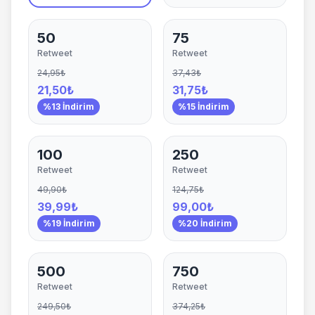
50
75
Retweet
Retweet
24,95₺
37,43₺
21,50₺
31,75₺
%13 İndirim
%15 İndirim
100
250
Retweet
Retweet
49,90₺
124,75₺
39,99₺
99,00₺
%19 İndirim
%20 İndirim
500
750
Retweet
Retweet
249,50₺
374,25₺