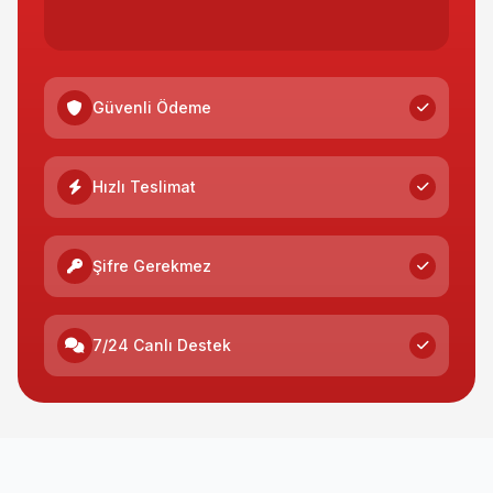
Güvenli Ödeme
Hızlı Teslimat
Şifre Gerekmez
7/24 Canlı Destek